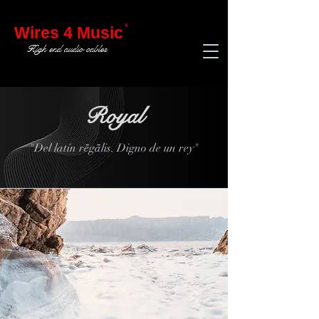
®
Wires 4 Music
High end audio cables
Royal
"Del latín
rēgālis. Digno de un rey"