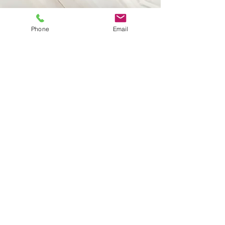
Phone
Email
Osiris
Osiris fue el dios de la resurrección en la
mitología egipcia. Con los cables de la
serie Osiris conocerá realmente el
concepto de musicalidad a un precio
contenido
Disponibles en:
· Corriente: 1.5 m | 2.0 m | 2.5 m | 3.0 m
· Altavoz: 2.0 m | 2.5 m | 3.0 m | 3.5 m |
4.0 m
· Interconexión: 1.0 m | 1.5 m | 2.0 m | 2.5
m | 3.0 m