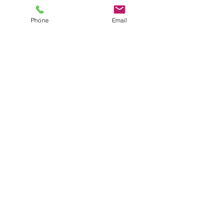
Peso: 35 Kg
Phone
Email
Info
Mito