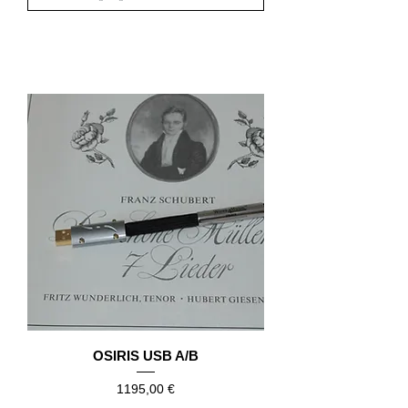
DIGITAL
OSIRIS USB A/B
Precio
1195,00 €