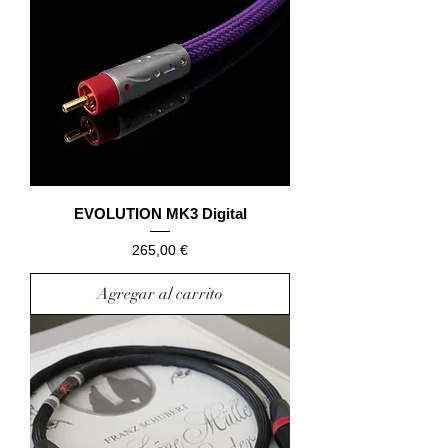
EVOLUTION MK3 Digital
Precio
265,00 €
Agregar al carrito