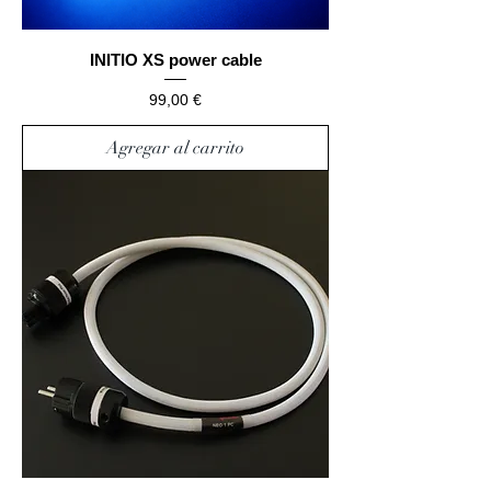
INITIO XS power cable
Precio
99,00 €
Agregar al carrito