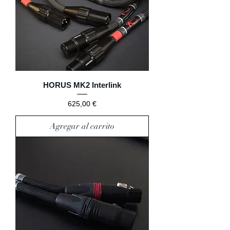
HORUS MK2 Interlink
Precio
625,00 €
Agregar al carrito