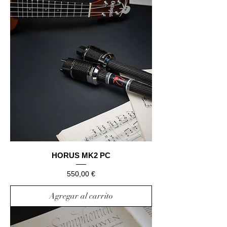
HORUS MK2 PC
Precio
550,00 €
Agregar al carrito