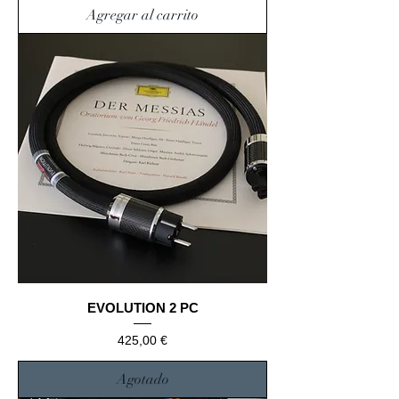
Agregar al carrito
EVOLUTION 2 PC
Precio
425,00 €
Agotado