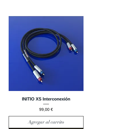
INTERCONEXION
INITIO XS Interconexión
Precio
99,00 €
Agregar al carrito