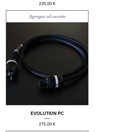
Precio
220,00 €
Agregar al carrito
EVOLUTION PC
Precio
275,00 €