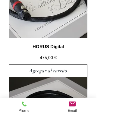
HORUS Digital
Precio
475,00 €
Agregar al carrito
Phone
Email