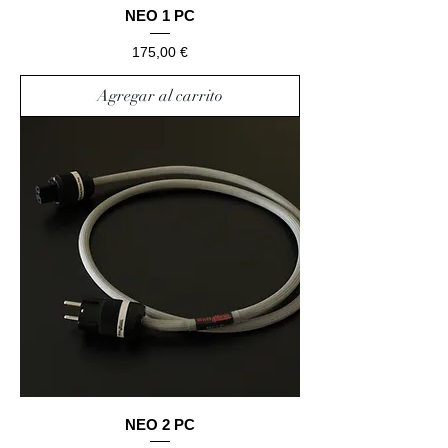
NEO 1 PC
Precio
175,00 €
Agregar al carrito
NEO 2 PC