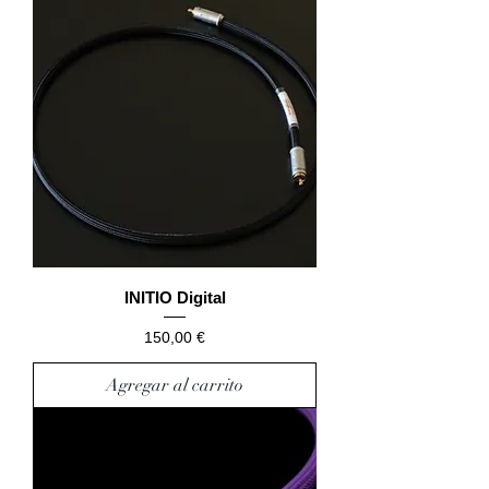
INITIO Digital
Precio
150,00 €
Agregar al carrito