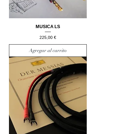
MUSICA LS
Precio
225,00 €
Agregar al carrito