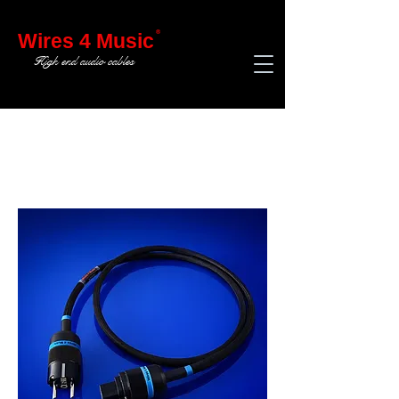
®
Wires 4 Music
High end audio cables
CABLES DE CORRIENTE