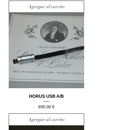
Agregar al carrito
HORUS USB A/B
Precio
695,00 €
Agregar al carrito