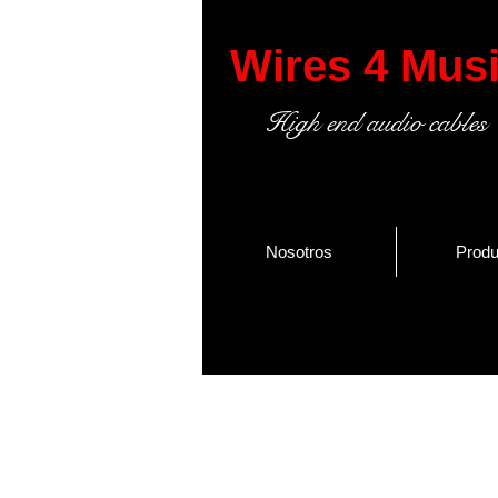
Wires 4 Mus
High end audio cables
Nosotros
Produ