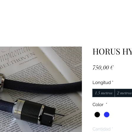
HORUS HY
Precio
750,00 €
Longitud
*
1.5 metros
2 metros
Color
*
Cantidad
*