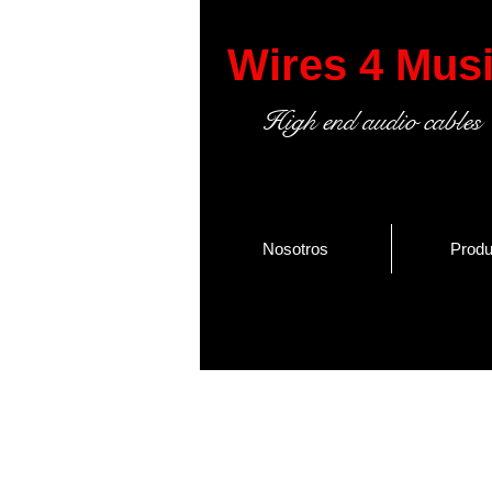
Wires 4 Mus
High end audio cables
Nosotros
Produ