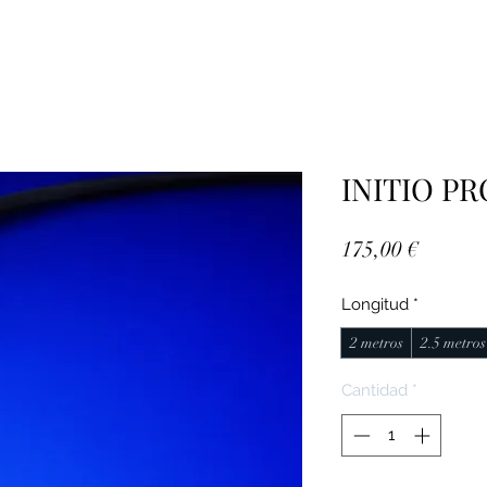
INITIO P
Precio
175,00 €
Longitud
*
2 metros
2.5 metros
Cantidad
*